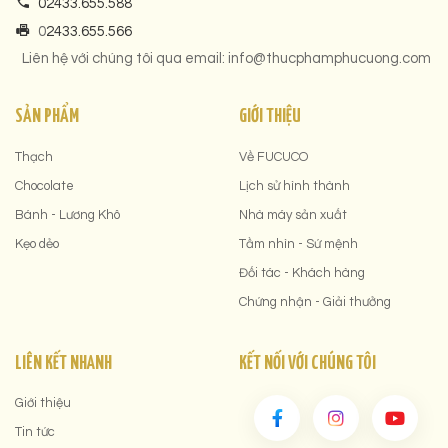
02433.655.588
0
2433.655.566
Liên hệ với chúng tôi qua email: info@thucphamphucuong.com
SẢN PHẨM
GIỚI THIỆU
Thạch
Về FUCUCO
Chocolate
Lịch sử hình thành
Bánh - Lương Khô
Nhà máy sản xuất
Kẹo dẻo
Tầm nhìn - Sứ mệnh
Đối tác - Khách hàng
Chứng nhận - Giải thưởng
LIÊN KẾT NHANH
KẾT NỐI VỚI CHÚNG TÔI
Giới thiệu
Tin tức