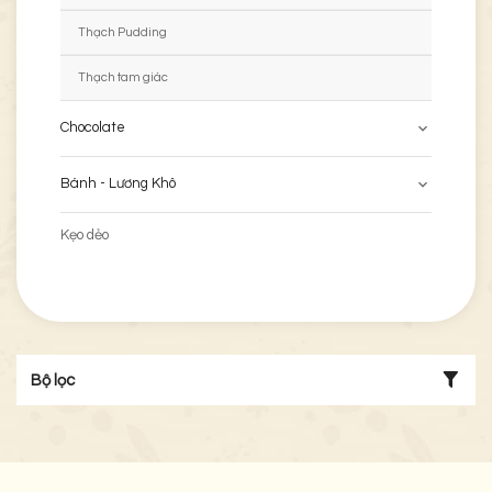
Thạch Pudding
Thạch tam giác
Chocolate
Bánh - Lương Khô
Kẹo dẻo
Bộ lọc