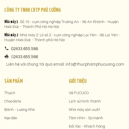
CÔNG TY TNHH CBTP PHÚ CƯỜNG
Nhà máy 1
Số 10 - cụm công nghiệp Trường An - Xã An Khánh - Huyện
Hoài Đức - Thành Phố Hà Hà Nội
Nhà máy 2
Nhà máy 2: Lô số 2 - cụm công nghiệp Lại Yên - Xã Lại Yên -
Huyện Hoài Đức - Thành phố Hà Nội
02433.655.588
0
2433.655.566
Liên hệ với chúng tôi qua email: info@thucphamphucuong.com
SẢN PHẨM
GIỚI THIỆU
Thạch
Về FUCUCO
Chocolate
Lịch sử hình thành
Bánh - Lương Khô
Nhà máy sản xuất
Kẹo dẻo
Tầm nhìn - Sứ mệnh
Đối tác - Khách hàng