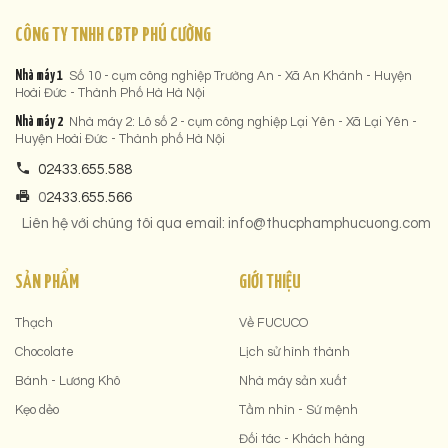
CÔNG TY TNHH CBTP PHÚ CƯỜNG
Nhà máy 1
Số 10 - cụm công nghiệp Trường An - Xã An Khánh - Huyện
Hoài Đức - Thành Phố Hà Hà Nội
Nhà máy 2
Nhà máy 2: Lô số 2 - cụm công nghiệp Lại Yên - Xã Lại Yên -
Huyện Hoài Đức - Thành phố Hà Nội
02433.655.588
0
2433.655.566
Liên hệ với chúng tôi qua email: info@thucphamphucuong.com
SẢN PHẨM
GIỚI THIỆU
Thạch
Về FUCUCO
Chocolate
Lịch sử hình thành
Bánh - Lương Khô
Nhà máy sản xuất
Kẹo dẻo
Tầm nhìn - Sứ mệnh
Đối tác - Khách hàng