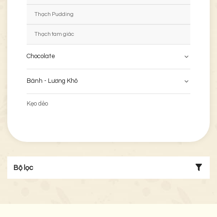
Thạch Pudding
Thạch tam giác
Chocolate
Bánh - Lương Khô
Kẹo dẻo
Bộ lọc