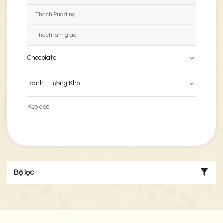
Thạch Pudding
Thạch tam giác
Chocolate
Bánh - Lương Khô
Kẹo dẻo
Bộ lọc