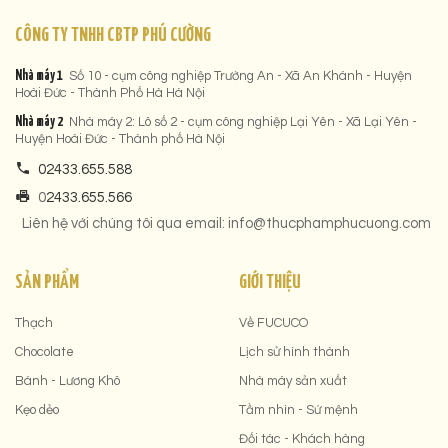
CÔNG TY TNHH CBTP PHÚ CƯỜNG
Nhà máy 1
Số 10 - cụm công nghiệp Trường An - Xã An Khánh - Huyện
Hoài Đức - Thành Phố Hà Hà Nội
Nhà máy 2
Nhà máy 2: Lô số 2 - cụm công nghiệp Lại Yên - Xã Lại Yên -
Huyện Hoài Đức - Thành phố Hà Nội
02433.655.588
0
2433.655.566
Liên hệ với chúng tôi qua email: info@thucphamphucuong.com
SẢN PHẨM
GIỚI THIỆU
Thạch
Về FUCUCO
Chocolate
Lịch sử hình thành
Bánh - Lương Khô
Nhà máy sản xuất
Kẹo dẻo
Tầm nhìn - Sứ mệnh
Đối tác - Khách hàng